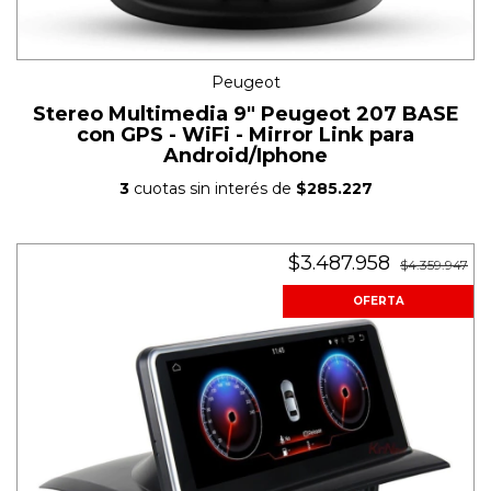
Peugeot
Stereo Multimedia 9" Peugeot 207 BASE
con GPS - WiFi - Mirror Link para
Android/Iphone
3
cuotas sin interés de
$285.227
$3.487.958
$4.359.947
OFERTA