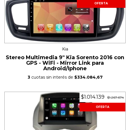
OFERTA
Kia
Stereo Multimedia 9" Kia Sorento 2016 con
GPS - WiFi - Mirror Link para
Android/Iphone
3
cuotas sin interés de
$334.084,67
$1.014.139
$1.267.674
OFERTA