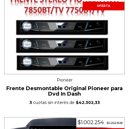
OFERTA
Pioneer
Frente Desmontable Original Pioneer para
Dvd In Dash
3
cuotas sin interés de
$42.302,33
$1.002.254
$1.252.818