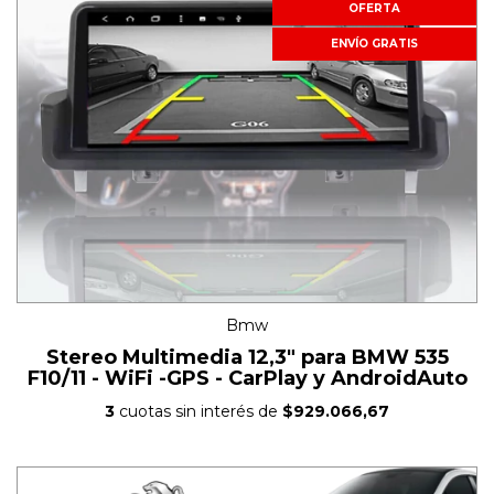
OFERTA
ENVÍO GRATIS
Bmw
Stereo Multimedia 12,3" para BMW 535
F10/11 - WiFi -GPS - CarPlay y AndroidAuto
3
cuotas sin interés de
$929.066,67