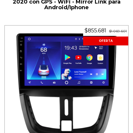
2020 con GPS - WiFi - Mirror Link para
Android/Iphone
$855.681
$1.069.601
OFERTA