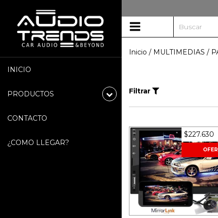
Inicio
/
MULTIMEDIAS / 
INICIO
Filtrar
PRODUCTOS
CONTACTO
$227.630
¿COMO LLEGAR?
OFER
Stereo Multimedia 2 
P9 - Mirror Link para 
y iPhone - USB y Blu