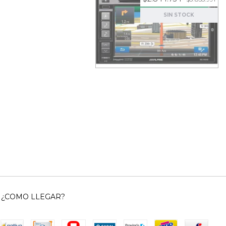
$42.302,33
SIN STOCK
Stereo DVD Alpine INE-
W970S 6" con GPS -
Bluetooth - USB
¿COMO LLEGAR?