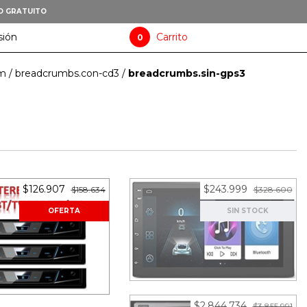
O GRATUITO
sión
Carrito
0
am
/
breadcrumbs.con-cd3
/
breadcrumbs.sin-gps3
$126.907
$243.999
$158.634
$328.600
OFERTA
SIN STOCK
Stereo Multimedia Android
te Desmontable
Pantalla 7 Pulgadas 2G+32 -
Pioneer para Dvd In
Carplay - AndroidAuto - WiFi
Dash
- GPS - Bluetooth - USB -
Radio
as sin interés de
$2.844.734
$3.855.991