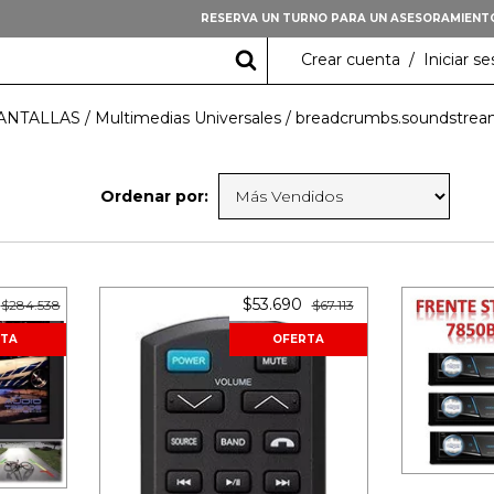
RESERVA UN TURNO PARA UN ASESORAMIENT
Crear cuenta
/
Iniciar se
PANTALLAS
/
Multimedias Universales
/
breadcrumbs.soundstre
Ordenar por:
$53.690
$284.538
$67.113
TA
OFERTA
Fren
Din 7"
Original 
Android
etooth
3
cuot