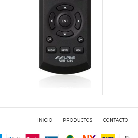
 de
Control Remoto Alpine Para
Stereos / DVDs
3
cuotas sin interés de
$17.896,67
INICIO
PRODUCTOS
CONTACTO