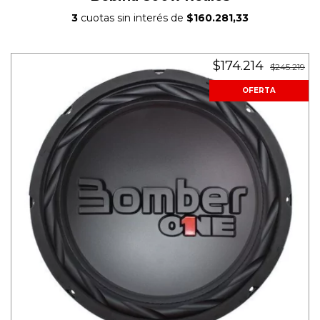
3
cuotas sin interés de
$160.281,33
$174.214
$245.219
OFERTA