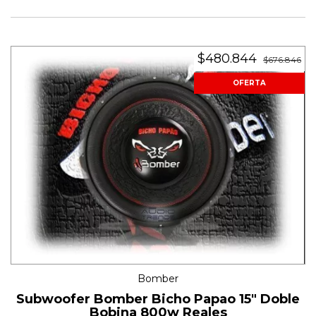
$480.844
$676.846
OFERTA
Bomber
Subwoofer Bomber Bicho Papao 15" Doble
Bobina 800w Reales