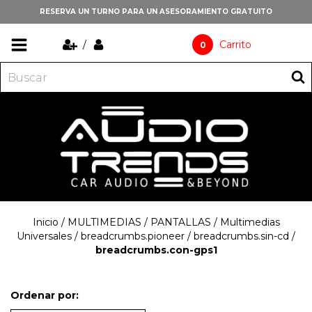
RESERVA UN TURNO PARA UN ASESORAMIENTO GRATUITO
/
Carrito
0
Inicio
/
MULTIMEDIAS / PANTALLAS
/
Multimedias
Universales
/
breadcrumbs.pioneer
/
breadcrumbs.sin-cd
/
breadcrumbs.con-gps1
Ordenar por: