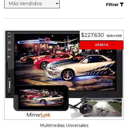
Filtrar
$227.630
$284.538
OFERTA
Multimedias Universales